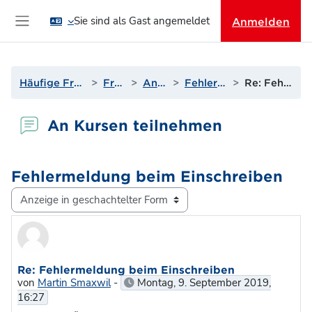
Zum Hauptinhalt
Sie sind als Gast angemeldet
Anmelden
Website-Übersicht
Häufige Fragen & Support zur Lernplattform
Fragen? Antworten!
An Kursen teilnehmen
Fehlermeldung beim Einschreiben
Re: Fehlermeldung beim Einschreiben
An Kursen teilnehmen
Fehlermeldung beim Einschreiben
Anzeigemodus
Anzahl Antworten: 0
Re: Fehlermeldung beim Einschreiben
von
Martin Smaxwil
-
Montag, 9. September 2019,
16:27