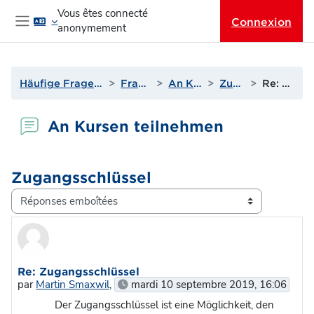
Passer au contenu principal
Vous êtes connecté
Connexion
anonymement
Panneau latéral
Häufige Fragen & Support zur Lernplattform
Fragen? Antworten!
An Kursen teilnehmen
Zugangsschlüssel
Re: Zugangsschlüssel
An Kursen teilnehmen
Zugangsschlüssel
Type d’affichage
Nombre de réponses : 0
Re: Zugangsschlüssel
par
Martin Smaxwil
,
mardi 10 septembre 2019, 16:06
Der Zugangsschlüssel ist eine Möglichkeit, den