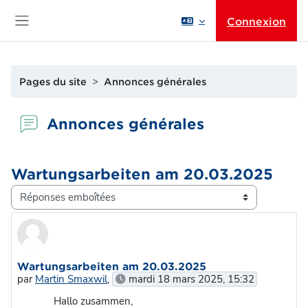
Passer au contenu principal
Connexion
Panneau latéral
Pages du site
Annonces générales
Annonces générales
Wartungsarbeiten am 20.03.2025
Type d’affichage
Nombre de réponses : 0
Wartungsarbeiten am 20.03.2025
par
Martin Smaxwil
,
mardi 18 mars 2025, 15:32
Hallo zusammen,