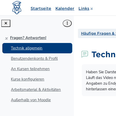
Zum Hauptinhalt
Startseite
Kalender
Links
Häufige Fragen & 
Fragen? Antworten!
Einklappen
Technik allgemein
Techn
Benutzendenkonto & Profil
Abschlussbedin
An Kursen teilnehmen
Haben Sie Darste
Läuft das Video 
Kurse konfigurieren
Angaben zu Endge
hinterlassen eine
Arbeitsmaterial & Aktivitäten
Außerhalb von Moodle