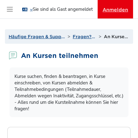
Zum Hauptinhalt
Sie sind als Gast angemeldet
Anmelden
Website-Übersicht
Häufige Fragen & Support zur Lernplattform
Fragen? Antworten!
An Kursen teilnehmen
An Kursen teilnehmen
Abschlussbedingungen
Kurse suchen, finden & beantragen, in Kurse
einschreiben, von Kursen abmelden &
Teilnahmebedingungen (Teilnahmedauer,
Abmelden wegen Inaktivität, Zugangsschlüssel, etc.)
- Alles rund um die Kursteilnahme können Sie hier
fragen!