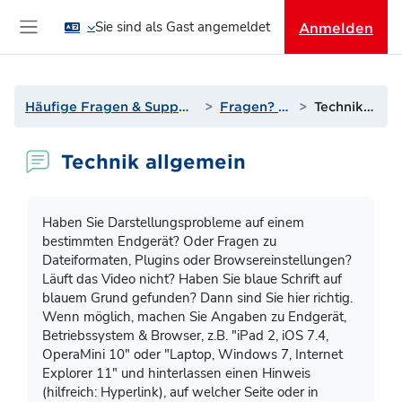
Zum Hauptinhalt
Sie sind als Gast angemeldet
Anmelden
Website-Übersicht
Häufige Fragen & Support zur Lernplattform
Fragen? Antworten!
Technik allgemein
Technik allgemein
Abschlussbedingungen
Haben Sie Darstellungsprobleme auf einem
bestimmten Endgerät? Oder Fragen zu
Dateiformaten, Plugins oder Browsereinstellungen?
Läuft das Video nicht? Haben Sie blaue Schrift auf
blauem Grund gefunden? Dann sind Sie hier richtig.
Wenn möglich, machen Sie Angaben zu Endgerät,
Betriebssystem & Browser, z.B. "iPad 2, iOS 7.4,
OperaMini 10" oder "Laptop, Windows 7, Internet
Explorer 11" und hinterlassen einen Hinweis
(hilfreich: Hyperlink), auf welcher Seite oder in