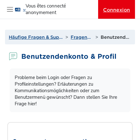
Passer au contenu principal
Vous êtes connecté
Connexion
anonymement
Panneau latéral
Häufige Fragen & Support zur Lernplattform
Fragen? Antworten!
Benutzendenkonto & Profil
Benutzendenkonto & Profil
Conditions d’achèvement
Probleme beim Login oder Fragen zu
Profileinstellungen? Erläuterungen zu
Kommunikationsmöglichkeiten oder zum
Benutzermenü gewünscht? Dann stellen Sie Ihre
Frage hier!