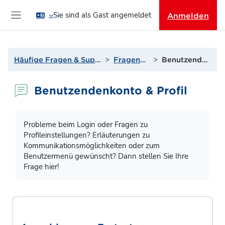
Zum Hauptinhalt
Sie sind als Gast angemeldet
Anmelden
Website-Übersicht
Häufige Fragen & Support zur Lernplattform
Fragen? Antworten!
Benutzendenkonto & Profil
Benutzendenkonto & Profil
Abschlussbedingungen
Probleme beim Login oder Fragen zu
Profileinstellungen? Erläuterungen zu
Kommunikationsmöglichkeiten oder zum
Benutzermenü gewünscht? Dann stellen Sie Ihre
Frage hier!