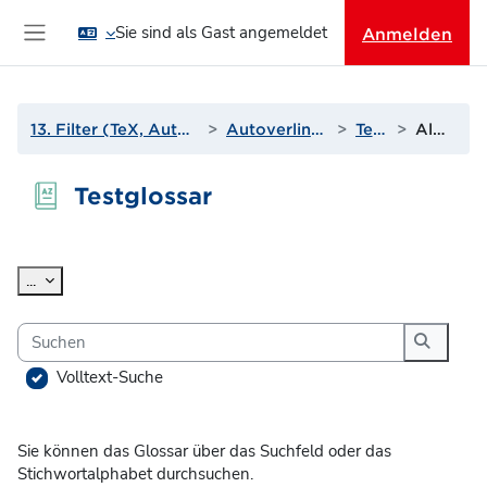
Zum Hauptinhalt
Sie sind als Gast angemeldet
Anmelden
Website-Übersicht
13. Filter (TeX, Autoverlinkungen und mehr)
Autoverlinkung zu Glossaren
Testglossar
Alphabetisch
Testglossar
Abschlussbedingungen
Einträge exportieren
...
Suchen
Suchen
Volltext-Suche
Sie können das Glossar über das Suchfeld oder das
Stichwortalphabet durchsuchen.