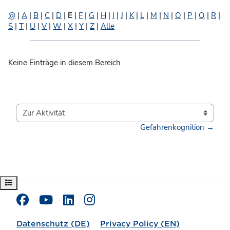
@
|
A
|
B
|
C
|
D
|
E
|
F
|
G
|
H
|
I
|
J
|
K
|
L
|
M
|
N
|
O
|
P
|
Q
|
R
|
S
|
T
|
U
|
V
|
W
|
X
|
Y
|
Z
|
Alle
Keine Einträge in diesem Bereich
Zur Aktivität
Gefahrenkognition →
Kursindex öffnen
Datenschutz (DE)
Privacy Policy (EN)