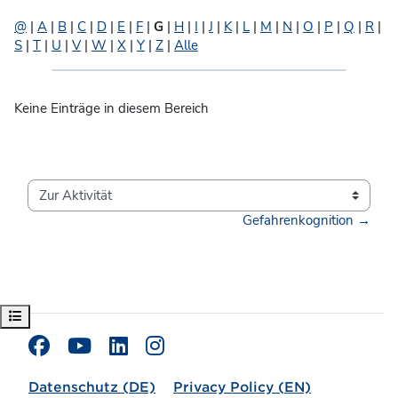
@
|
A
|
B
|
C
|
D
|
E
|
F
|
G
|
H
|
I
|
J
|
K
|
L
|
M
|
N
|
O
|
P
|
Q
|
R
|
S
|
T
|
U
|
V
|
W
|
X
|
Y
|
Z
|
Alle
Keine Einträge in diesem Bereich
Zur Aktivität
Gefahrenkognition →
Kursindex öffnen
Datenschutz (DE)
Privacy Policy (EN)