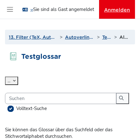
Zum Hauptinhalt
Sie sind als Gast angemeldet
Anmelden
Website-Übersicht
13. Filter (TeX, Autoverlinkungen und mehr)
Autoverlinkung zu Glossaren
Testglossar
Alphabetisch
Testglossar
Abschlussbedingungen
Einträge exportieren
...
Suchen
Suchen
Volltext-Suche
Sie können das Glossar über das Suchfeld oder das
Stichwortalphabet durchsuchen.