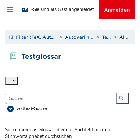
Zum Hauptinhalt
Sie sind als Gast angemeldet
Anmelden
Website-Übersicht
13. Filter (TeX, Autoverlinkungen und mehr)
Autoverlinkung zu Glossaren
Testglossar
Alphabetisch
Testglossar
Abschlussbedingungen
Einträge exportieren
...
Suchen
Suchen
Volltext-Suche
Sie können das Glossar über das Suchfeld oder das
Stichwortalphabet durchsuchen.