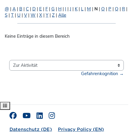
@
|
A
|
B
|
C
|
D
|
E
|
F
|
G
|
H
|
I
|
J
|
K
|
L
|
M
|
N
|
O
|
P
|
Q
|
R
|
S
|
T
|
U
|
V
|
W
|
X
|
Y
|
Z
|
Alle
Keine Einträge in diesem Bereich
Zur Aktivität
Gefahrenkognition →
Kursindex öffnen
Datenschutz (DE)
Privacy Policy (EN)