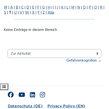
@
|
A
|
B
|
C
|
D
|
E
|
F
|
G
|
H
|
I
|
J
|
K
|
L
|
M
|
N
|
O
|
P
|
Q
|
R
|
S
|
T
|
U
|
V
|
W
|
X
|
Y
|
Z
|
Alle
Keine Einträge in diesem Bereich
Zur Aktivität
Gefahrenkognition →
Kursindex öffnen
Datenschutz (DE)
Privacy Policy (EN)