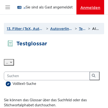
Zum Hauptinhalt
Sie sind als Gast angemeldet
Anmelden
Website-Übersicht
13. Filter (TeX, Autoverlinkungen und mehr)
Autoverlinkung zu Glossaren
Testglossar
Alphabetisch
Testglossar
Abschlussbedingungen
Einträge exportieren
...
Suchen
Suchen
Volltext-Suche
Sie können das Glossar über das Suchfeld oder das
Stichwortalphabet durchsuchen.