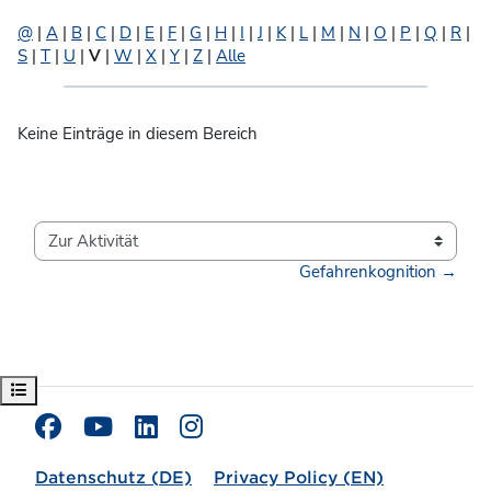
@
|
A
|
B
|
C
|
D
|
E
|
F
|
G
|
H
|
I
|
J
|
K
|
L
|
M
|
N
|
O
|
P
|
Q
|
R
|
S
|
T
|
U
|
V
|
W
|
X
|
Y
|
Z
|
Alle
Keine Einträge in diesem Bereich
Zur Aktivität
Gefahrenkognition →
Kursindex öffnen
Datenschutz (DE)
Privacy Policy (EN)