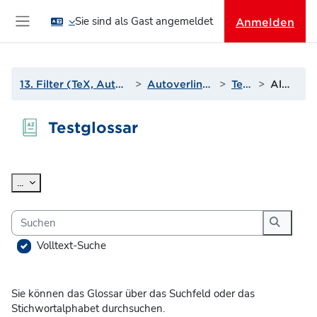
Zum Hauptinhalt
Sie sind als Gast angemeldet
Anmelden
Website-Übersicht
13. Filter (TeX, Autoverlinkungen und mehr)
Autoverlinkung zu Glossaren
Testglossar
Alphabetisch
Testglossar
Abschlussbedingungen
Einträge exportieren
...
Suchen
Suchen
Volltext-Suche
Sie können das Glossar über das Suchfeld oder das
Stichwortalphabet durchsuchen.