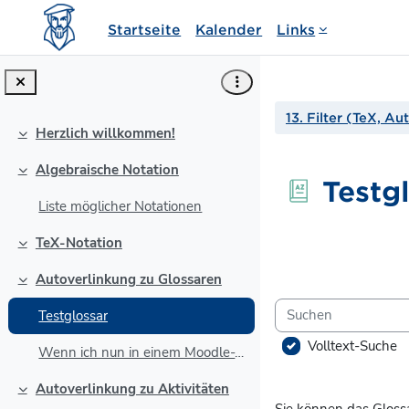
Zum Hauptinhalt
Startseite
Kalender
Links
13. Filter (TeX, A
Herzlich willkommen!
Einklappen
Algebraische Notation
Einklappen
Testg
Liste möglicher Notationen
Abschlussbedin
TeX-Notation
Einklappen
Autoverlinkung zu Glossaren
Einklappen
Suchen
Testglossar
Volltext-Suche
Wenn ich nun in einem Moodle-Text, z.B. diesem Tex...
Autoverlinkung zu Aktivitäten
Einklappen