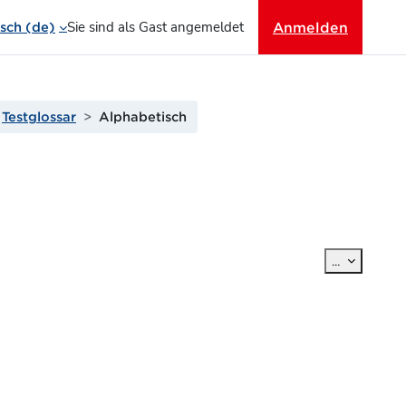
Sie sind als Gast angemeldet
Anmelden
ch ‎(de)‎
Testglossar
Alphabetisch
Einträge e
...