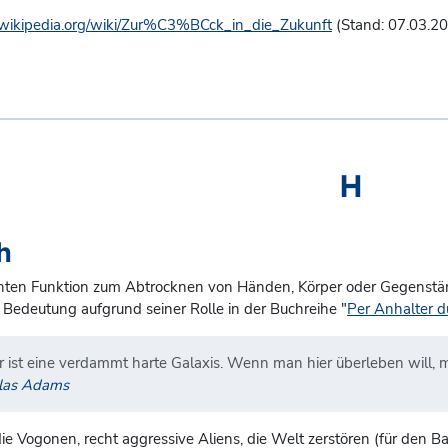
e.wikipedia.org/wiki/Zur%C3%BCck_in_die_Zukunft
(Stand: 07.03.2
H
h
ten Funktion zum Abtrocknen von Händen, Körper oder Gegenstän
e Bedeutung aufgrund seiner Rolle in der Buchreihe "
Per Anhalter d
r ist eine verdammt harte Galaxis. Wenn man hier überleben will,
las Adams
die Vogonen, recht aggressive Aliens, die Welt zerstören (für de