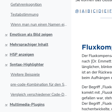
Sie können das Gloss
Gefahrenkognition
@
|
A
|
B
|
C
|
D
|
E
|
F
Testabstimmung
Wenn man nun einen Namen einer Aktivität oder eine...
Emoticon als Bild zeigen
Einklappen
Mehrsprachiger Inhalt
Fluxkom
Einklappen
H5P anzeigen
Der
Fluxkompensa
Einklappen
nach [Dr. Emmett 
Syntax-Highlighter
länglichen, blink
Einklappen
ist an der Rückw
Weitere Beispiele
beim Aufhängen ei
pre-code-Kombination für den Syntax Highlighting-F...
Der Begriff „Fluxk
korrekt mit „Flus
Vergleich verschiedener Code-Darstellungen:
gefallen war, steh
Der Begriff „Flux
Multimedia-Plugins
Einklappen
hochentwickelte,