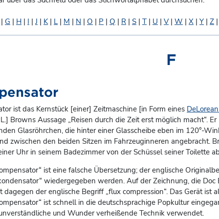
ar über das Suchfeld oder das Stichwortalphabet durchsuchen.
|
G
|
H
|
I
|
J
|
K
|
L
|
M
|
N
|
O
|
P
|
Q
|
R
|
S
|
T
|
U
|
V
|
W
|
X
|
Y
|
Z
F
pensator
tor
ist das Kernstück [einer] Zeitmaschine [in Form eines
DeLorea
L.] Browns Aussage „Reisen durch die Zeit erst möglich macht“. Er 
enden Glasröhrchen, die hinter einer Glasscheibe eben im 120°-Wi
and zwischen den beiden Sitzen im Fahrzeuginneren angebracht. B
ner Uhr in seinem Badezimmer von der Schüssel seiner Toilette ab
ompensator“ ist eine falsche Übersetzung; der englische Originalbe
skondensator“ wiedergegeben werden. Auf der Zeichnung, die Doc B
t dagegen der englische Begriff „flux compression“. Das Gerät ist a
kompensator“ ist schnell in die deutschsprachige Popkultur einge
 unverständliche und Wunder verheißende Technik verwendet.