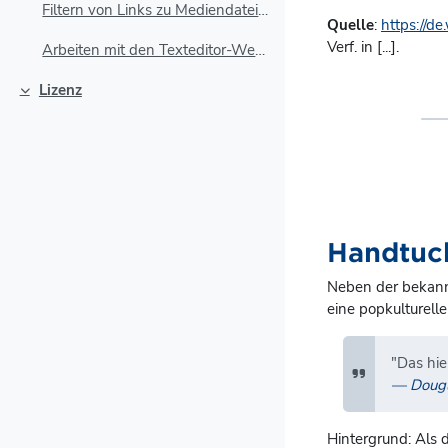
Filtern von Links zu Mediendateien
Quelle
:
https://d
Verf. in [...].
Arbeiten mit den Texteditor-Werkzeugen
Lizenz
Einklappen
Handtuc
Neben der bekann
eine popkulturell
"Das hie
Doug
Hintergrund: Als 