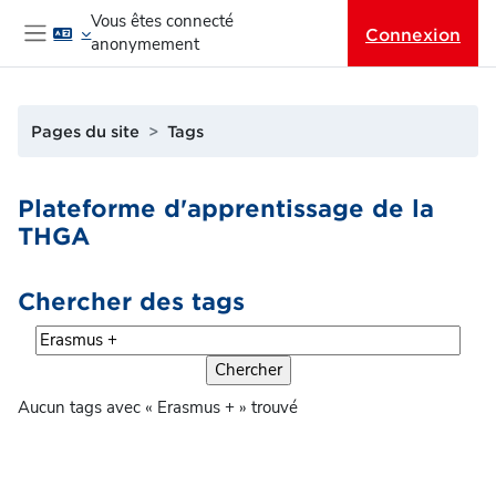
Passer au contenu principal
Vous êtes connecté
Connexion
anonymement
Panneau latéral
Pages du site
Tags
Plateforme d'apprentissage de la
THGA
Chercher des tags
Chercher des tags
Aucun tags avec « Erasmus + » trouvé