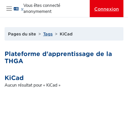
Passer au contenu principal
Vous êtes connecté
Connexion
anonymement
Panneau latéral
Pages du site
Tags
KiCad
Plateforme d'apprentissage de la
THGA
KiCad
Aucun résultat pour « KiCad »