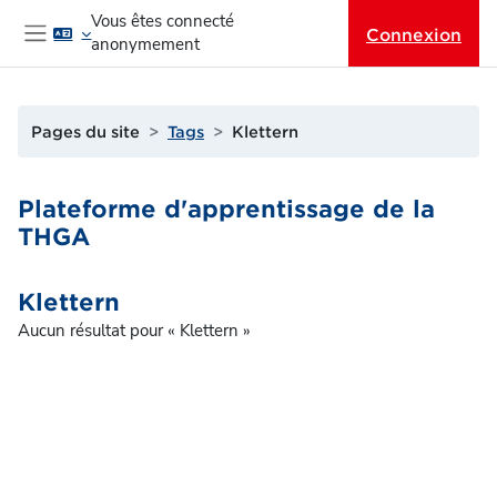
Passer au contenu principal
Vous êtes connecté
Connexion
anonymement
Panneau latéral
Pages du site
Tags
Klettern
Plateforme d'apprentissage de la
THGA
Klettern
Aucun résultat pour « Klettern »