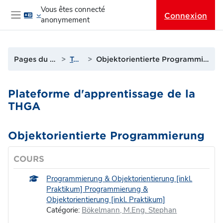
Passer au contenu principal
Vous êtes connecté
Connexion
anonymement
Panneau latéral
Pages du site
Tags
Objektorientierte Programmierung
Plateforme d'apprentissage de la
THGA
Objektorientierte Programmierung
COURS
Programmierung & Objektorientierung [inkl.
Praktikum] Programmierung &
Objektorientierung [inkl. Praktikum]
Catégorie:
Bökelmann, M.Eng. Stephan