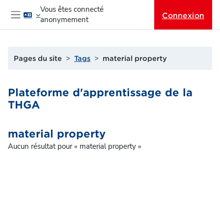
Passer au contenu principal
Vous êtes connecté
Connexion
anonymement
Panneau latéral
Pages du site
Tags
material property
Plateforme d'apprentissage de la
THGA
material property
Aucun résultat pour « material property »