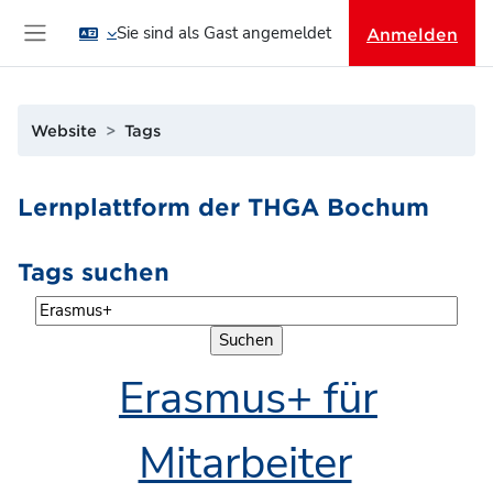
Zum Hauptinhalt
Sie sind als Gast angemeldet
Anmelden
Website-Übersicht
Website
Tags
Lernplattform der THGA Bochum
Tags suchen
Tags suchen
Erasmus+ für
Mitarbeiter