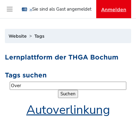
Zum Hauptinhalt
Sie sind als Gast angemeldet
Anmelden
Website-Übersicht
Website
Tags
Lernplattform der THGA Bochum
Tags suchen
Tags suchen
Autoverlinkung