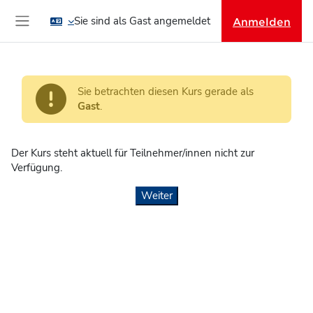
Zum Hauptinhalt
Sie sind als Gast angemeldet
Anmelden
Website-Übersicht
Sie betrachten diesen Kurs gerade als
Gast
.
Der Kurs steht aktuell für Teilnehmer/innen nicht zur
Verfügung.
Weiter