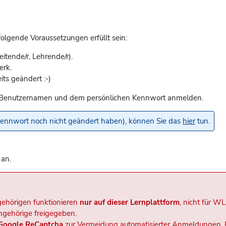
lgende Voraussetzungen erfüllt sein:
eitende/r, Lehrende/r).
erk.
its geändert :-)
rem Benutzernamen und dem persönlichen Kennwort anmelden.
lkennwort noch nicht geändert haben), können Sie das
hier
tun.
 an.
ehörigen funktionieren
nur auf dieser Lernplattform
, nicht für W
ngehörige freigegeben.
Google ReCaptcha
zur Vermeidung automatisierter Anmeldungen. 