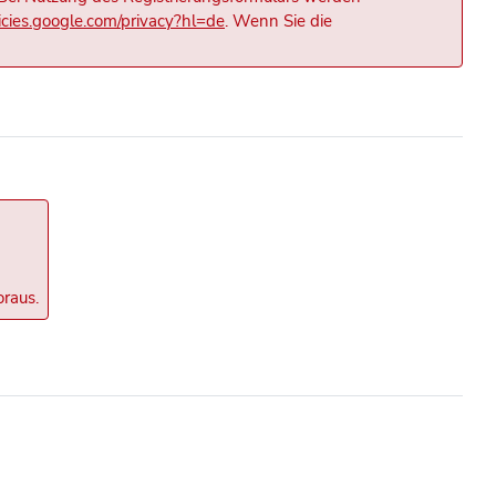
licies.google.com/privacy?hl=de
. Wenn Sie die
oraus.