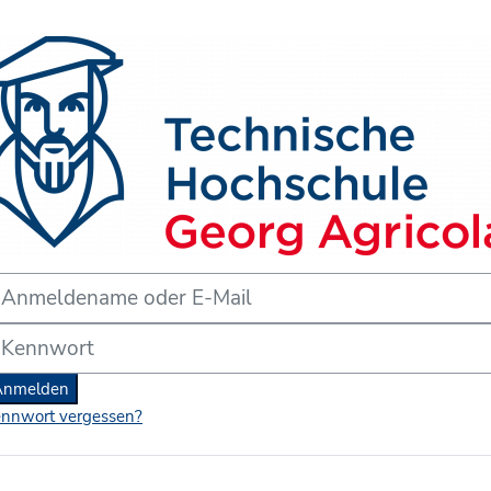
form der THGA Bochum'
meldename oder E-Mail
nnwort
Anmelden
nnwort vergessen?