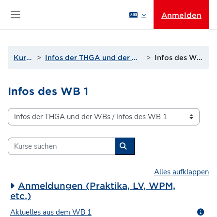
Zum Hauptinhalt
Anmelden
Website-Übersicht
Kurse
Infos der THGA und der WBs
Infos des WB 1
Infos des WB 1
Kursbereiche
Kurse suchen
Kurse suchen
Alles aufklappen
Anmeldungen (Praktika, LV, WPM,
etc.)
Aktuelles aus dem WB 1