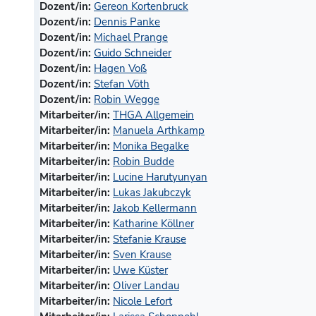
Dozent/in:
Gereon Kortenbruck
Dozent/in:
Dennis Panke
Dozent/in:
Michael Prange
Dozent/in:
Guido Schneider
Dozent/in:
Hagen Voß
Dozent/in:
Stefan Vöth
Dozent/in:
Robin Wegge
Mitarbeiter/in:
THGA Allgemein
Mitarbeiter/in:
Manuela Arthkamp
Mitarbeiter/in:
Monika Begalke
Mitarbeiter/in:
Robin Budde
Mitarbeiter/in:
Lucine Harutyunyan
Mitarbeiter/in:
Lukas Jakubczyk
Mitarbeiter/in:
Jakob Kellermann
Mitarbeiter/in:
Katharine Köllner
Mitarbeiter/in:
Stefanie Krause
Mitarbeiter/in:
Sven Krause
Mitarbeiter/in:
Uwe Küster
Mitarbeiter/in:
Oliver Landau
Mitarbeiter/in:
Nicole Lefort