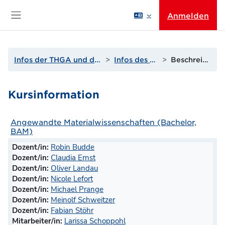
Zum Hauptinhalt
Anmelden
Website-Übersicht
Infos der THGA und der WBs
Infos des WB 2
Beschreibung
Kursinformation
Angewandte Materialwissenschaften (Bachelor,
BAM)
Dozent/in:
Robin Budde
Dozent/in:
Claudia Ernst
Dozent/in:
Oliver Landau
Dozent/in:
Nicole Lefort
Dozent/in:
Michael Prange
Dozent/in:
Meinolf Schweitzer
Dozent/in:
Fabian Stöhr
Mitarbeiter/in:
Larissa Schoppohl