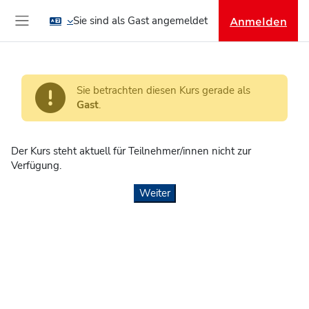
Zum Hauptinhalt
Sie sind als Gast angemeldet
Anmelden
Website-Übersicht
Sie betrachten diesen Kurs gerade als
Gast
.
Der Kurs steht aktuell für Teilnehmer/innen nicht zur
Verfügung.
Weiter