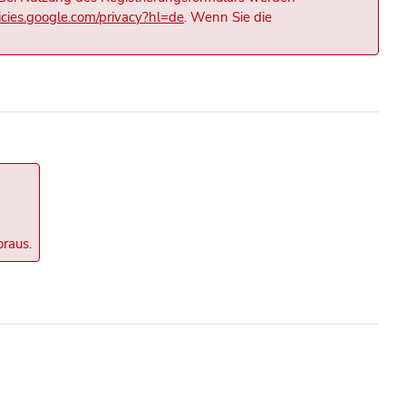
licies.google.com/privacy?hl=de
. Wenn Sie die
oraus.