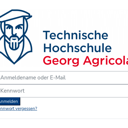
form der THGA Bochum'
meldename oder E-Mail
nnwort
Anmelden
nnwort vergessen?