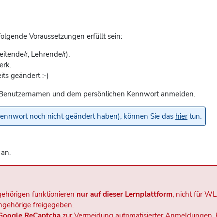
lgende Voraussetzungen erfüllt sein:
eitende/r, Lehrende/r).
erk.
its geändert :-)
rem Benutzernamen und dem persönlichen Kennwort anmelden.
lkennwort noch nicht geändert haben), können Sie das
hier
tun.
 an.
ehörigen funktionieren
nur auf dieser Lernplattform
, nicht für W
ngehörige freigegeben.
Google ReCaptcha
zur Vermeidung automatisierter Anmeldungen. 