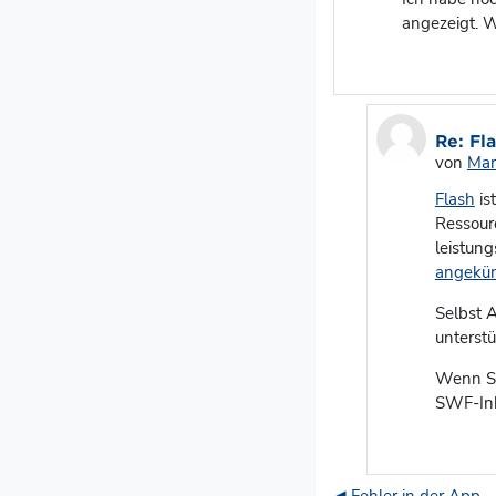
angezeigt. W
Als Ant
Re: Fl
von
Mar
Flash
is
Ressour
leistung
angekün
Selbst 
unterst
Wenn Si
SWF-Inh
◀︎ Fehler in der App