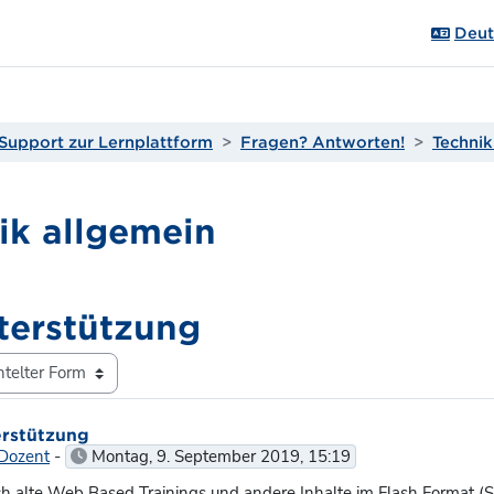
Deuts
Support zur Lernplattform
Fragen? Antworten!
Technik
ik allgemein
terstützung
orten: 1
erstützung
Dozent
-
Montag, 9. September 2019, 15:19
h alte Web Based Trainings und andere Inhalte im Flash Format (S