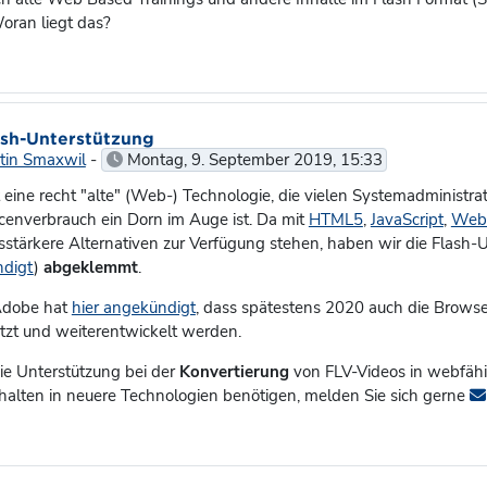
oran liegt das?
wort auf Winnie Dozent
ash-Unterstützung
tin Smaxwil
-
Montag, 9. September 2019, 15:33
t eine recht "alte" (Web-) Technologie, die vielen Systemadministr
cenverbrauch ein Dorn im Auge ist. Da mit
HTML5
,
JavaScript
,
Web
sstärkere Alternativen zur Verfügung stehen, haben wir die Flash-U
digt
)
abgeklemmt
.
Adobe hat
hier angekündigt
, dass spätestens 2020 auch die Browse
ützt und weiterentwickelt werden.
e Unterstützung bei der
Konvertierung
von FLV-Videos in webfähi
alten in neuere Technologien benötigen, melden Sie sich gerne