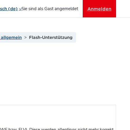
Sie sind als Gast angemeldet
Anmelden
ch ‎(de)‎
 allgemein
Flash-Unterstützung
WF bzw. FLV). Diese werden allerdings nicht mehr korrekt