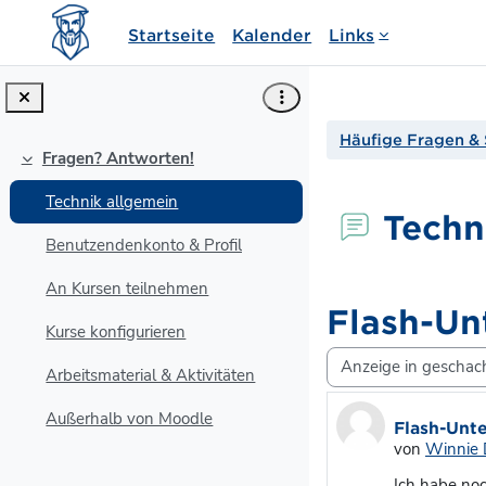
Zum Hauptinhalt
Startseite
Kalender
Links
Häufige Fragen & 
Fragen? Antworten!
Einklappen
Technik allgemein
Techn
Benutzendenkonto & Profil
An Kursen teilnehmen
Flash-Un
Kurse konfigurieren
Anzeigemodus
Arbeitsmaterial & Aktivitäten
Anzahl Antw
Außerhalb von Moodle
Flash-Unt
von
Winnie 
Ich habe noc