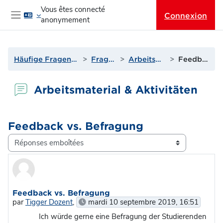
Passer au contenu principal
Vous êtes connecté
Connexion
anonymement
Panneau latéral
Häufige Fragen & Support zur Lernplattform
Fragen? Antworten!
Arbeitsmaterial & Aktivitäten
Feedback vs. Befragung
Arbeitsmaterial & Aktivitäten
Feedback vs. Befragung
Type d’affichage
Nombre de réponses : 1
Feedback vs. Befragung
par
Tigger Dozent
,
mardi 10 septembre 2019, 16:51
Ich würde gerne eine Befragung der Studierenden