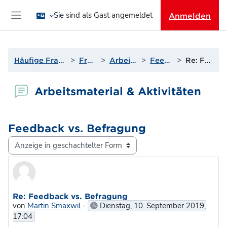
Zum Hauptinhalt
Sie sind als Gast angemeldet
Anmelden
Website-Übersicht
Häufige Fragen & Support zur Lernplattform
Fragen? Antworten!
Arbeitsmaterial & Aktivitäten
Feedback vs. Befragung
Re: Feedback vs. Befragung
Arbeitsmaterial & Aktivitäten
Feedback vs. Befragung
Anzeigemodus
Anzahl Antworten: 0
Re: Feedback vs. Befragung
von
Martin Smaxwil
-
Dienstag, 10. September 2019,
17:04