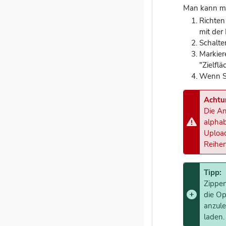
Man kann me
Richten
mit der
Schalte
Markier
"Zielfl
Wenn Si
Achtu
Die An
alphab
Upload
Reihen
Tipp:
Zippen
die Op
anzule
laden.