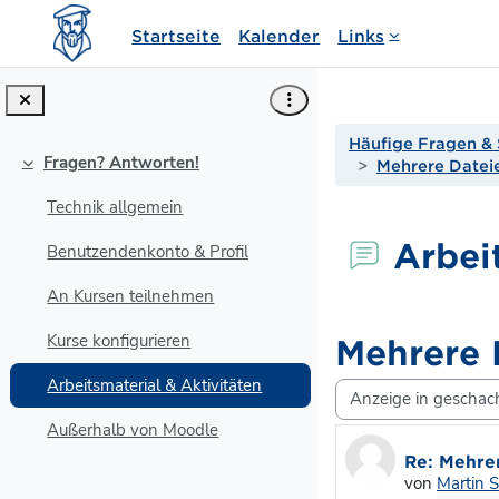
Zum Hauptinhalt
Startseite
Kalender
Links
Häufige Fragen & 
Fragen? Antworten!
Mehrere Datei
Einklappen
Technik allgemein
Arbei
Benutzendenkonto & Profil
An Kursen teilnehmen
Kurse konfigurieren
Mehrere 
Arbeitsmaterial & Aktivitäten
Anzeigemodus
Außerhalb von Moodle
Anzahl Antw
Re: Mehre
von
Martin 