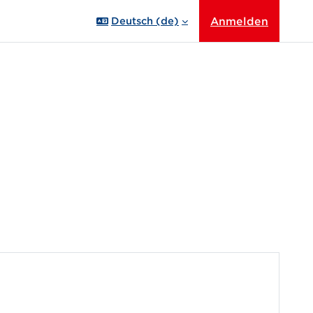
Anmelden
Deutsch ‎(de)‎