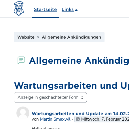
Zum Hauptinhalt
Startseite
Links
Website
Allgemeine Ankündigungen
Allgemeine Ankündi
Wartungsarbeiten und U
Anzeigemodus
Anzahl Antworten: 0
Wartungsarbeiten und Update am 14.02.
von
Martin Smaxwil
-
Mittwoch, 7. Februar 20
Hallo allerseits,