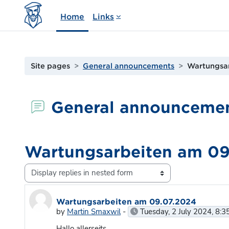
Skip to main content
Home
Links
Site pages
General announcements
Wartungsa
General announceme
Wartungsarbeiten am 09
Display mode
Number of replies: 0
Wartungsarbeiten am 09.07.2024
by
Martin Smaxwil
-
Tuesday, 2 July 2024, 8:
Hallo allerseits,