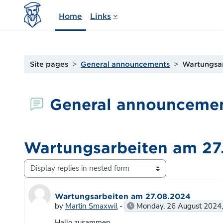
Skip to main content
Home
Links
Site pages
General announcements
Wartungsa
General announceme
Wartungsarbeiten am 27
Display mode
Number of replies: 1
Wartungsarbeiten am 27.08.2024
by
Martin Smaxwil
-
Monday, 26 August 2024
Hallo zusammen,