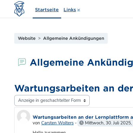
Zum Hauptinhalt
Startseite
Links
Website
Allgemeine Ankündigungen
Allgemeine Ankündi
Wartungsarbeiten an der
Anzeigemodus
Anzahl Antworten: 0
Wartungsarbeiten an der Lernplattform 
von
Carsten Wolters
-
Mittwoch, 30. Juli 2025,
Hallo zusammen,