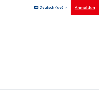
Anmelden
Deutsch ‎(de)‎