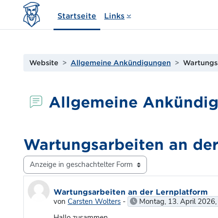
Zum Hauptinhalt
Startseite
Links
Website
Allgemeine Ankündigungen
Wartungsa
Allgemeine Ankündi
Wartungsarbeiten an der
Anzeigemodus
Anzahl Antworten: 0
Wartungsarbeiten an der Lernplatform
von
Carsten Wolters
-
Montag, 13. April 2026,
Hallo zusammen,