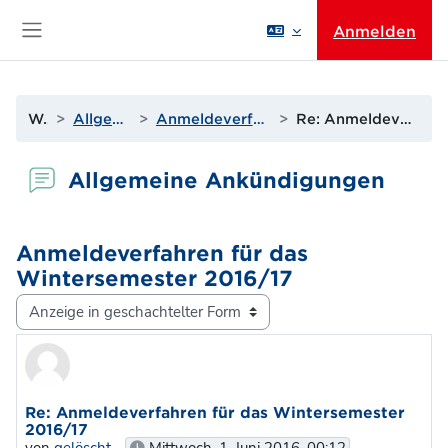
Zum Hauptinhalt
Anmelden
Website-Übersicht
Website
Allgemeine Ankündigungen
Anmeldeverfahren für das Wintersemester 2016/17
Re: Anmeldeverfahren für das Wintersemester 2016/17
Allgemeine Ankündigungen
Anmeldeverfahren für das
Wintersemester 2016/17
Anzeigemodus
Anzahl Antworten: 0
Re: Anmeldeverfahren für das Wintersemester
2016/17
von
gelöscht
-
Mittwoch, 1. Juni 2016, 00:12