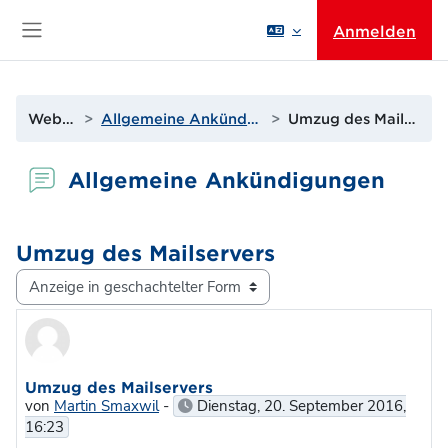
Zum Hauptinhalt
Anmelden
Website-Übersicht
Website
Allgemeine Ankündigungen
Umzug des Mailservers
Allgemeine Ankündigungen
Umzug des Mailservers
Anzeigemodus
Anzahl Antworten: 0
Umzug des Mailservers
von
Martin Smaxwil
-
Dienstag, 20. September 2016,
16:23