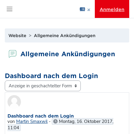
Zum Hauptinhalt
Anmelden
Website-Übersicht
Website
Allgemeine Ankündigungen
Allgemeine Ankündigungen
Dashboard nach dem Login
Anzeigemodus
Anzahl Antworten: 0
Dashboard nach dem Login
von
Martin Smaxwil
-
Montag, 16. Oktober 2017,
11:04