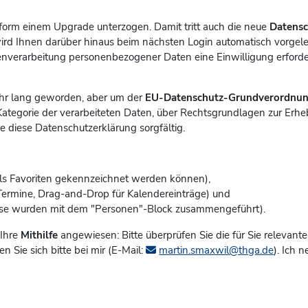
form einem Upgrade unterzogen. Damit tritt auch die neue
Datensc
ird Ihnen darüber hinaus beim nächsten Login automatisch vorgele
verarbeitung personenbezogener Daten eine Einwilligung erforder
sehr lang geworden, aber um der
EU-Datenschutz-Grundverordnu
d Kategorie der verarbeiteten Daten, über Rechtsgrundlagen zur Er
ie diese Datenschutzerklärung sorgfältig.
n
 als Favoriten gekennzeichnet werden können),
 Termine, Drag-and-Drop für Kalendereinträge) und
iese wurden mit dem "Personen"-Block zusammengeführt).
 Ihre
Mithilfe
angewiesen: Bitte überprüfen Sie die für Sie relevant
 Sie sich bitte bei mir (E-Mail:
martin.smaxwil@thga.de
). Ich