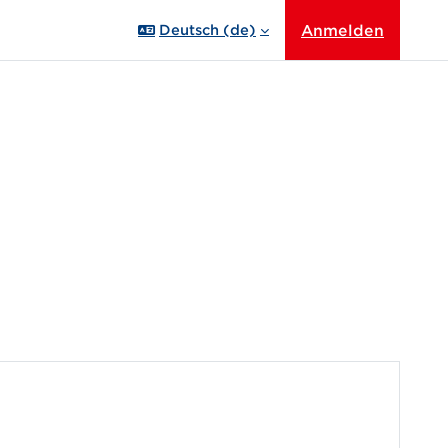
Anmelden
Deutsch ‎(de)‎