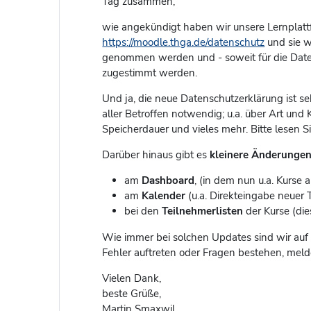
Tag zusammen,
wie angekündigt haben wir unsere Lernplatt
https://moodle.thga.de/datenschutz
und sie w
genommen werden und - soweit für die Daten
zugestimmt werden.
Und ja, die neue Datenschutzerklärung ist 
aller Betroffen notwendig; u.a. über Art un
Speicherdauer und vieles mehr. Bitte lesen S
Darüber hinaus gibt es
kleinere
Änderunge
am
Dashboard
, (in dem nun u.a. Kurse
am
Kalender
(u.a. Direkteingabe neuer
bei den
Teilnehmerlisten
der Kurse (d
Wie immer bei solchen Updates sind wir auf
Fehler auftreten oder Fragen bestehen, melden
Vielen Dank,
beste Grüße,
Martin Smaxwil