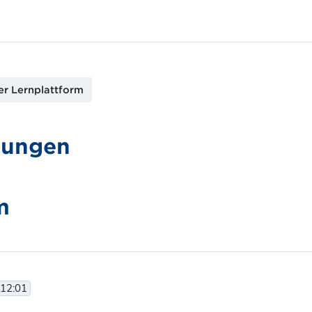
r Lernplattform
gungen
m
 12:01