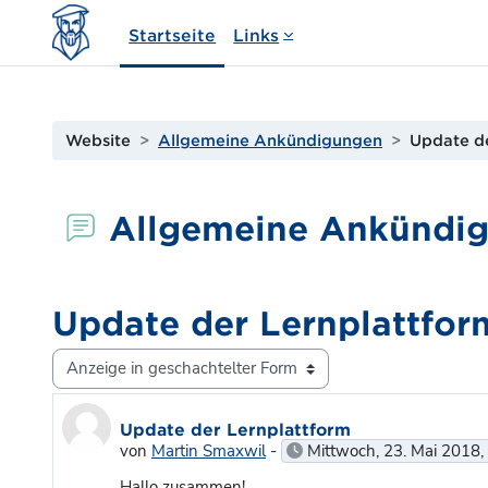
Zum Hauptinhalt
Startseite
Links
Website
Allgemeine Ankündigungen
Update de
Allgemeine Ankündi
Update der Lernplattfor
Anzeigemodus
Anzahl Antworten: 1
Update der Lernplattform
von
Martin Smaxwil
-
Mittwoch, 23. Mai 2018,
Hallo zusammen!