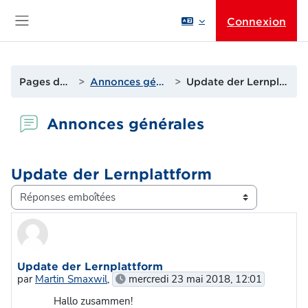
Passer au contenu principal
Connexion
Panneau latéral
Pages du site
Annonces générales
Update der Lernplattform
Annonces générales
Update der Lernplattform
Type d’affichage
Nombre de réponses : 1
Update der Lernplattform
par
Martin Smaxwil
,
mercredi 23 mai 2018, 12:01
Hallo zusammen!