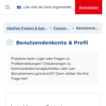
Zum Hauptinhalt
Sie sind als Gast angemeldet
Anmelden
Website-Übersicht
Häufige Fragen & Support zur Lernplattform
Fragen? Antworten!
Benutzendenkonto & Profil
Benutzendenkonto & Profil
Abschlussbedingungen
Probleme beim Login oder Fragen zu
Profileinstellungen? Erläuterungen zu
Kommunikationsmöglichkeiten oder zum
Benutzermenü gewünscht? Dann stellen Sie Ihre
Frage hier!