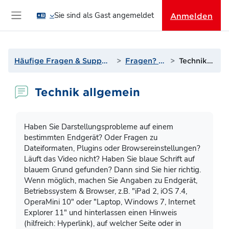
Zum Hauptinhalt
Sie sind als Gast angemeldet
Anmelden
Website-Übersicht
Häufige Fragen & Support zur Lernplattform
Fragen? Antworten!
Technik allgemein
Technik allgemein
Abschlussbedingungen
Haben Sie Darstellungsprobleme auf einem
bestimmten Endgerät? Oder Fragen zu
Dateiformaten, Plugins oder Browsereinstellungen?
Läuft das Video nicht? Haben Sie blaue Schrift auf
blauem Grund gefunden? Dann sind Sie hier richtig.
Wenn möglich, machen Sie Angaben zu Endgerät,
Betriebssystem & Browser, z.B. "iPad 2, iOS 7.4,
OperaMini 10" oder "Laptop, Windows 7, Internet
Explorer 11" und hinterlassen einen Hinweis
(hilfreich: Hyperlink), auf welcher Seite oder in