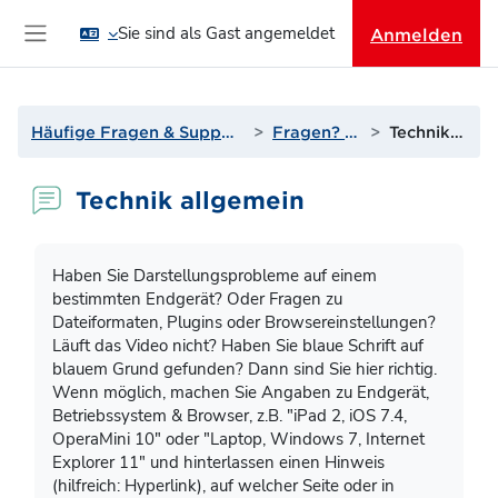
Zum Hauptinhalt
Sie sind als Gast angemeldet
Anmelden
Website-Übersicht
Häufige Fragen & Support zur Lernplattform
Fragen? Antworten!
Technik allgemein
Technik allgemein
Abschlussbedingungen
Haben Sie Darstellungsprobleme auf einem
bestimmten Endgerät? Oder Fragen zu
Dateiformaten, Plugins oder Browsereinstellungen?
Läuft das Video nicht? Haben Sie blaue Schrift auf
blauem Grund gefunden? Dann sind Sie hier richtig.
Wenn möglich, machen Sie Angaben zu Endgerät,
Betriebssystem & Browser, z.B. "iPad 2, iOS 7.4,
OperaMini 10" oder "Laptop, Windows 7, Internet
Explorer 11" und hinterlassen einen Hinweis
(hilfreich: Hyperlink), auf welcher Seite oder in