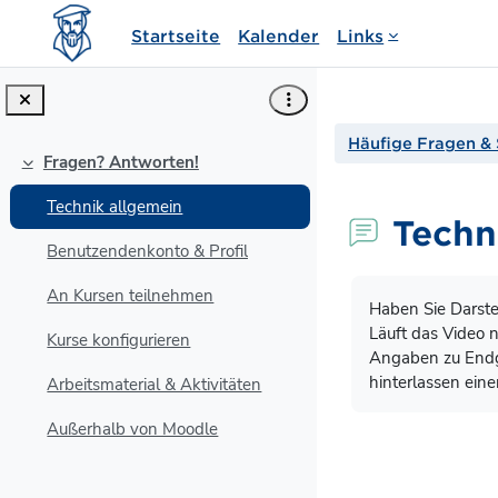
Zum Hauptinhalt
Startseite
Kalender
Links
Häufige Fragen & 
Fragen? Antworten!
Einklappen
Technik allgemein
Techn
Benutzendenkonto & Profil
Abschlussbedin
An Kursen teilnehmen
Haben Sie Darste
Läuft das Video 
Kurse konfigurieren
Angaben zu Endge
hinterlassen eine
Arbeitsmaterial & Aktivitäten
Außerhalb von Moodle