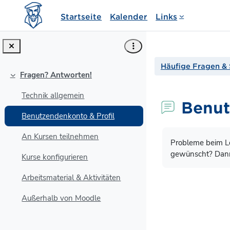
Zum Hauptinhalt
Startseite
Kalender
Links
Häufige Fragen & 
Fragen? Antworten!
Einklappen
Technik allgemein
Benut
Benutzendenkonto & Profil
Abschlussbedin
An Kursen teilnehmen
Probleme beim Lo
gewünscht? Dann s
Kurse konfigurieren
Arbeitsmaterial & Aktivitäten
Außerhalb von Moodle