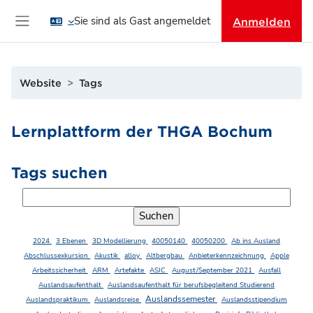
Zum Hauptinhalt
Sie sind als Gast angemeldet
Anmelden
Website-Übersicht
Website
Tags
Lernplattform der THGA Bochum
Tags suchen
Tags suchen
2024
3 Ebenen
3D Modellierung
40050140
40050200
Ab ins Ausland
Abschlussexkursion
Akustik
alloy
Altbergbau
Anbieterkennzeichnung
Apple
Arbeitssicherheit
ARM
Artefakte
ASIC
August/September 2021
Ausfall
Auslandsaufenthalt
Auslandsaufenthalt für berufsbegleitend Studierend
Auslandssemester
Auslandspraktikum
Auslandsreise
Auslandsstipendium