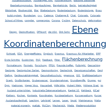
Auslandsstudium
Auswärtiges Amt
Autoverlinkung
Basisinfo Bibliothek
Bearbeitungsmodus
Bergbaufolgen
Bergbehörde
Berlin
betriebsfestigkeit
Bibliothek
Biodiversität
Blei
Bleibelastung
Bodenbelastung
Bodenbiologie
Brass
build-system
Bundestag
c++
Cadence
Challenge 8
Chat
Colorado
Colorado
School of Mines
compiler
copperspice
Corona
Cycling
Datenschutz
deformation
Ebene
Design
Dezincification
DFNconf
die USA
Dirk Sohn
Koordinatenberechnung
Echtzeit
EDA
Energieeffizienz
Englisch
Erasmus
Erasmus+ für Mitarbeiter
ERP
Flächenberechnung
Erste Schritte
Euskirchen
FAQ
Feedback
Filter
Formatierung
Formeln
Forschung
FPGA
Freunde treffen
Fulbright
Geocaching
Geologie
Geologischer Garten
Geomonitoring
Geotechnik
Geowissenschaften
Gerd
Giefing
Geräteunabhängigkeit
Gesundheitsschutz
gigamove
GIS
Grafikbearbeitung
Graph
Großbritanien
Grubenwasser
Grundannahmen
Grundbegriffe
Gruppe
gui
Gym
Hadronen
Hagen Voss
Hausarbeit
Hilfe bitte
Hubert Welp
Höherer Grad
im
Ausland unterrichten
Industrielle Datenverarbeitung
Kapitel 10
Kehlbeck
KiCad
Klettern
Kochen
Kontexte
Koordinaten
Kursbearbeitung
Kursverwaltung
Kurzer
Auslandsaufenthalt
Leaching
Lehrbrief
Lernen
Lesen
liquid
Maintenance
Malta
material property
matlab
McCloy
Mechernich
Media
Medienproduktion