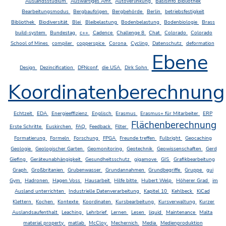
Auslandsstudium
Auswärtiges Amt
Autoverlinkung
Basisinfo Bibliothek
Bearbeitungsmodus
Bergbaufolgen
Bergbehörde
Berlin
betriebsfestigkeit
Bibliothek
Biodiversität
Blei
Bleibelastung
Bodenbelastung
Bodenbiologie
Brass
build-system
Bundestag
c++
Cadence
Challenge 8
Chat
Colorado
Colorado
School of Mines
compiler
copperspice
Corona
Cycling
Datenschutz
deformation
Ebene
Design
Dezincification
DFNconf
die USA
Dirk Sohn
Koordinatenberechnung
Echtzeit
EDA
Energieeffizienz
Englisch
Erasmus
Erasmus+ für Mitarbeiter
ERP
Flächenberechnung
Erste Schritte
Euskirchen
FAQ
Feedback
Filter
Formatierung
Formeln
Forschung
FPGA
Freunde treffen
Fulbright
Geocaching
Geologie
Geologischer Garten
Geomonitoring
Geotechnik
Geowissenschaften
Gerd
Giefing
Geräteunabhängigkeit
Gesundheitsschutz
gigamove
GIS
Grafikbearbeitung
Graph
Großbritanien
Grubenwasser
Grundannahmen
Grundbegriffe
Gruppe
gui
Gym
Hadronen
Hagen Voss
Hausarbeit
Hilfe bitte
Hubert Welp
Höherer Grad
im
Ausland unterrichten
Industrielle Datenverarbeitung
Kapitel 10
Kehlbeck
KiCad
Klettern
Kochen
Kontexte
Koordinaten
Kursbearbeitung
Kursverwaltung
Kurzer
Auslandsaufenthalt
Leaching
Lehrbrief
Lernen
Lesen
liquid
Maintenance
Malta
material property
matlab
McCloy
Mechernich
Media
Medienproduktion