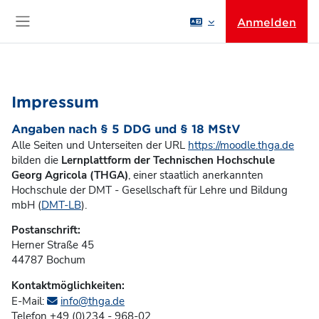
Zum Hauptinhalt
Anmelden
Website-Übersicht
Impressum
Angaben nach § 5 DDG und § 18 MStV
Alle Seiten und Unterseiten der URL
https://moodle.thga.de
bilden die
Lernplattform der Technischen Hochschule
Georg Agricola (THGA)
, einer staatlich anerkannten
Hochschule der DMT - Gesellschaft für Lehre und Bildung
mbH (
DMT-LB
).
Postanschrift:
Herner Straße 45
44787 Bochum
Kontaktmöglichkeiten:
E-Mail:
info@thga.de
Telefon +49 (0)234 - 968-02